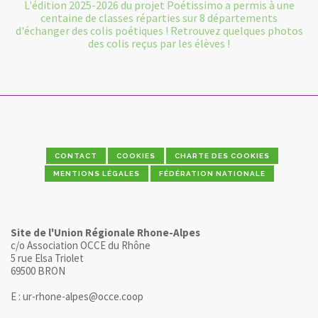
L'édition 2025-2026 du projet Poétissimo a permis à une
centaine de classes réparties sur 8 départements
d'échanger des colis poétiques ! Retrouvez quelques photos
des colis reçus par les élèves !
CONTACT
COOKIES
CHARTE DES COOKIES
MENTIONS LÉGALES
FÉDÉRATION NATIONALE
Site de l'Union Régionale Rhone-Alpes
c/o Association OCCE du Rhône
5 rue Elsa Triolet
69500 BRON
E : ur-rhone-alpes@occe.coop