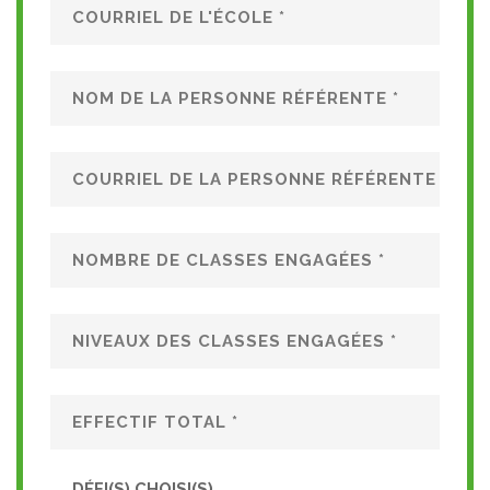
DÉFI(S) CHOISI(S)