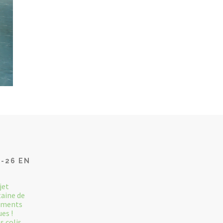
5-26 EN
jet
aine de
tements
es !
 colis