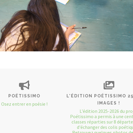
POÉTISSIMO
L'ÉDITION POÉTISSIMO 2
IMAGES !
Osez entrer en poésie !
L'édition 2025-2026 du pro
Poétissimo a permis à une cent
classes réparties sur 8 dépar
d'échanger des colis poétiqu
Retrouvez quelques photos des