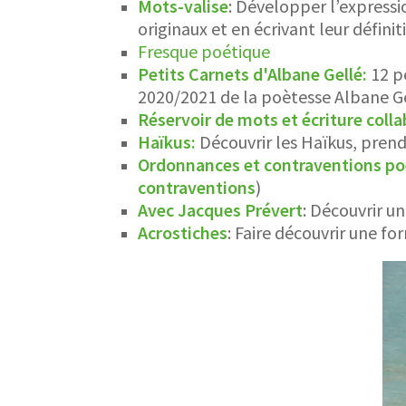
Mots-valise
: Développer l’expressi
originaux et en écrivant leur défini
Fresque poétique
Petits Carnets d'Albane Gellé:
12 pe
2020/2021 de la poètesse Albane Gel
Réservoir de mots et écriture colla
Haïkus:
Découvrir les Haïkus, prendr
Ordonnances et contraventions po
contraventions
)
Avec Jacques Prévert
: Découvrir u
Acrostiches
: Faire découvrir une fo